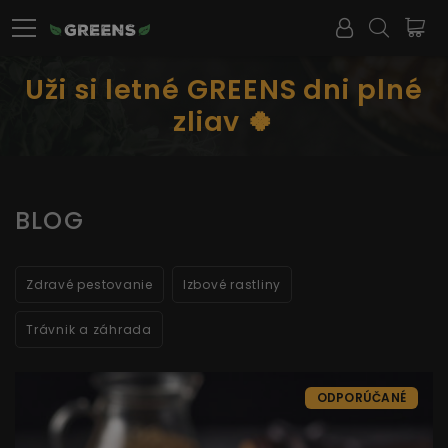
Uži si letné GREENS dni plné
zliav 🍀
BLOG
Zdravé pestovanie
Izbové rastliny
Trávnik a záhrada
ODPORÚČANÉ