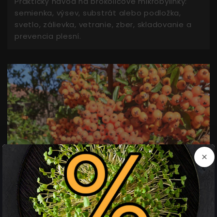
Praktický návod na brokolicové mikrobylinky:
semienka, výsev, substrát alebo podložka,
svetlo, zálievka, vetranie, zber, skladovanie a
prevencia plesní.