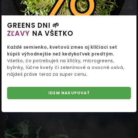
GREENS DNI 🌱
ZĽAVY
NA VŠETKO
Rakytník v záhrade: pestovanie, samčie a
Každé semienko, kvetovú zmes aj klíčiaci set
samičie rastliny, zber plodov
kúpiš výhodnejšie než kedykoľvek predtým.
Praktický návod na pestovanie rakytníka:
Všetko, čo potrebuješ na klíčky, microgreens,
samčie a samičie rastliny, slnečné miesto,
bylinky, lúčne kvety či zeleninové a ovocné osivá,
pôda, výsadba, rez, výmladky, zber a
nájdeš práve teraz za super cenu.
spracovanie plodov.
IDEM NAKUPOVAŤ