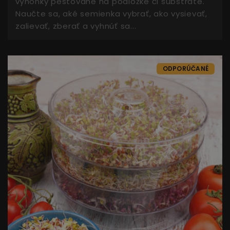
výhonky pestované na podložke či substráte.
Naučte sa, aké semienka vybrať, ako vysievať,
zalievať, zberať a vyhnúť sa...
ODPORÚČANÉ