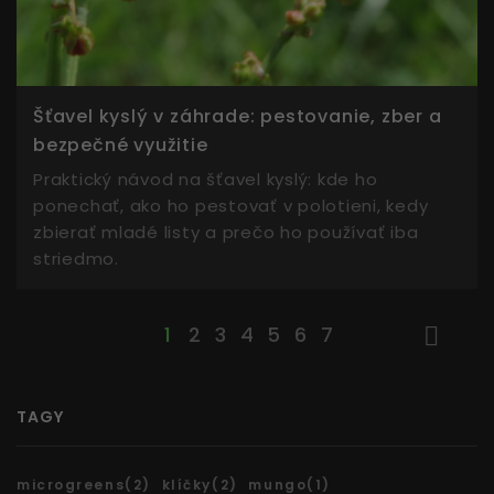
Šťavel kyslý v záhrade: pestovanie, zber a
bezpečné využitie
Praktický návod na šťavel kyslý: kde ho
ponechať, ako ho pestovať v polotieni, kedy
zbierať mladé listy a prečo ho používať iba
striedmo.
1
2
3
4
5
6
7
TAGY
microgreens(2)
klíčky(2)
mungo(1)