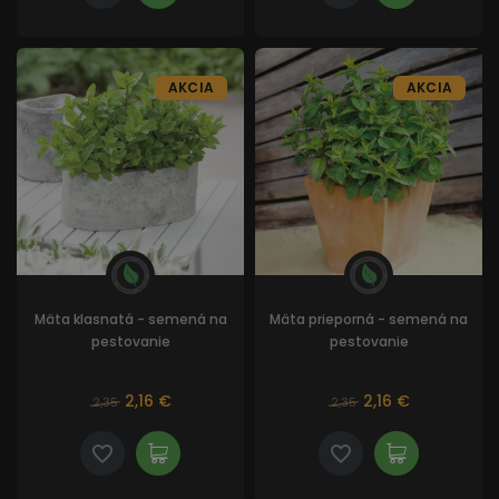
AKCIA
AKCIA
Mäta klasnatá - semená na
Mäta prieporná - semená na
pestovanie
pestovanie
2,16 €
2,16 €
2,35
2,35