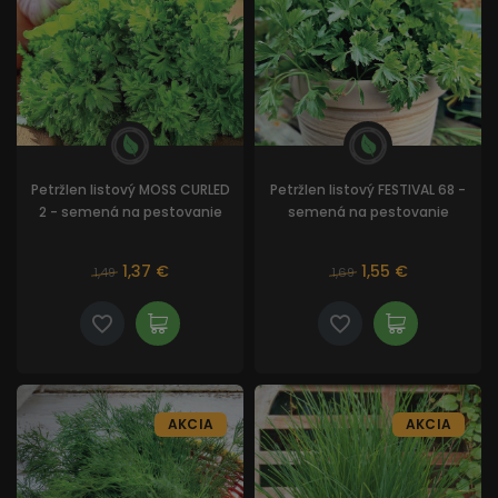
Petržlen listový MOSS CURLED
Petržlen listový FESTIVAL 68 -
2 - semená na pestovanie
semená na pestovanie
1,37 €
1,55 €
1,49
1,69
AKCIA
AKCIA