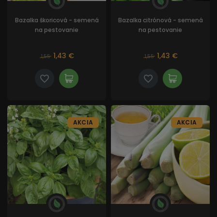
Bazalka škoricová - semená
Bazalka citrónová - semená
na pestovanie
na pestovanie
1,43 €
1,43 €
1,55
1,55
AKCIA
AKCIA