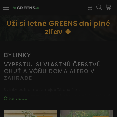
Uži si letné GREENS dni plné
zliav 🍀
BYLINKY
VYPESTUJ SI VLASTNÚ ČERSTVÚ
CHUŤ A VÔŇU DOMA ALEBO V
ZÁHRADE
Bylinky patria medzi najobľúbenejšie a
najuniverzálnejšie rastliny, ktoré si môžeš dopestovať
Čítaj viac...
priamo doma, na balkóne, parapete či v záhrade. V
tejto kategórii nájdeš široký výber
semien tradičných
aj menej známych byliniek
, ktoré sú ideálne na