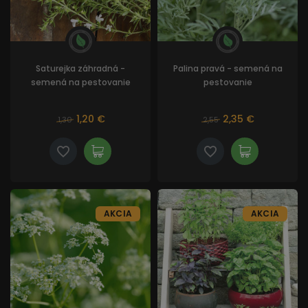
Saturejka záhradná -
Palina pravá - semená na
semená na pestovanie
pestovanie
1,20 €
2,35 €
1,30
2,55
AKCIA
AKCIA