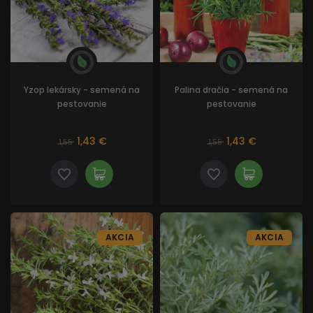
Yzop lekársky - semená na
Palina dračia - semená na
pestovanie
pestovanie
1,43 €
1,43 €
1,55
1,55
AKCIA
AKCIA