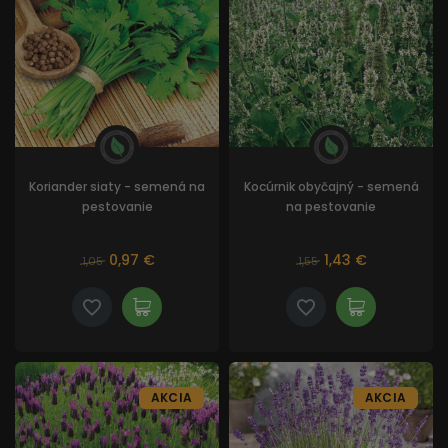
Koriander siaty - semená na
Kocúrnik obyčajný - semená
pestovanie
na pestovanie
0,97 €
1,43 €
1,05
1,55
AKCIA
AKCIA