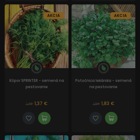
AKCIA
AKCIA
Kôpor SPRINTER - semená na
Potočnica lekárska - semená
pestovanie
na pestovanie
1,37 €
1,83 €
1,49
1,99