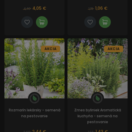
4,05 €
1,06 €
4,40
1,15
AKCIA
AKCIA
Rozmarín lekársky - semená
Zmes byliniek Aromatická
na pestovanie
kuchyňa - semená na
pestovanie
2,44 €
1,43 €