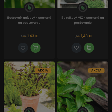
Bedrovník anízový - semená
Bazalkový MIX - semená na
na pestovanie
pestovanie
1,43 €
1,43 €
1,55
1,55
AKCIA
AKCIA