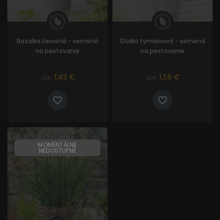
Bazalka červená - semená
Dúška tymianová - semená
na pestovanie
na pestovanie
1,43 €
1,56 €
1,55
1,70
MOMENTÁLNE
NEDOSTUPNÉ