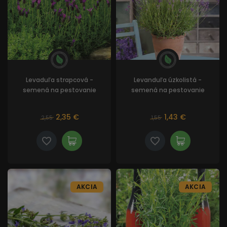
Levaduľa strapcová -
Levanduľa úzkolistá -
semená na pestovanie
semená na pestovanie
2,35 €
1,43 €
2,55
1,55
AKCIA
AKCIA