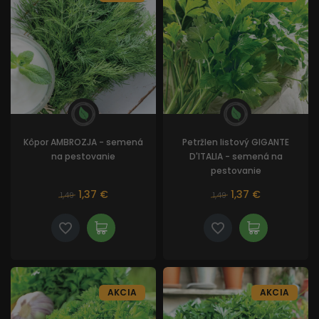
Kôpor AMBROZJA - semená
Petržlen listový GIGANTE
na pestovanie
D'ITALIA - semená na
pestovanie
1,37 €
1,37 €
1,49
1,49
AKCIA
AKCIA