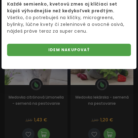
Každé semienko, kvetovú zmes aj klíčiaci set
kúpiš výhodnejšie než kedykoľvek predtým.
Všetko, čo potrebuješ na klíčky, microgreens,
bylinky, lúčne kvety či zeleninové a ovocné osivá,
nájdeš práve teraz za super cenu.
AKCIA
AKCIA
IDEM NAKUPOVAŤ
Medovka citrónová Limonella
Medovka lekárska - semená
- semená na pestovanie
na pestovanie
1,43 €
1,20 €
1,55
1,30