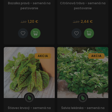
Bazalka pravá - semená na
Citrónová tráva - semená na
pestovanie
pestovanie
1,20 €
2,44 €
1,30
2,65
AKCIA
AKCIA
Štiavec krvavý - semená na
Šalvia lekárska - semená na