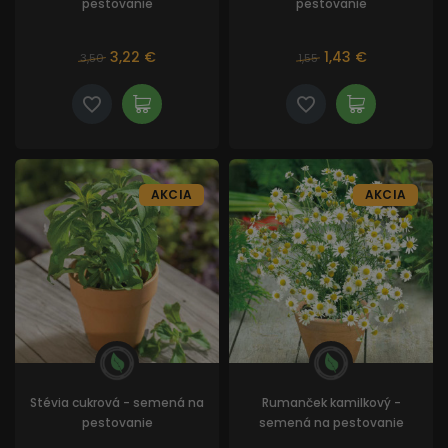
pestovanie
pestovanie
3,22 €
1,43 €
3,50
1,55
AKCIA
AKCIA
Stévia cukrová - semená na
Rumanček kamilkový -
pestovanie
semená na pestovanie