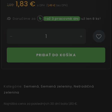
1,83 €
1,99
s DPH
(
1,49 €
)
bez DPH
Doručíme za
1 až 3 pracovné dni
už len 8 ks!
PRIDAŤ DO KOŠÍKA
Kategórie:
Semená
,
Semená zeleniny
,
Netradičná
zelenina
Najnižšia cena za posledných 30 dní bola 1,83 €.