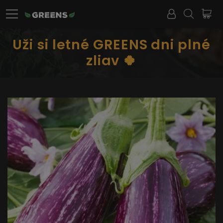
Uži si letné GREENS dni plné
zliav 🍀