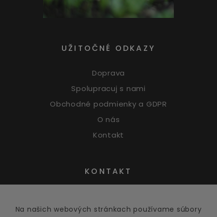
UŽITOČNÉ ODKAZY
Doprava
Spolupracuj s nami
Obchodné podmienky a GDPR
O nás
Kontakt
KONTAKT
Na našich webových stránkach používame súbory
obchod@greens.sk