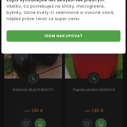
kúpiš výhodnejšie než kedykoľvek predtým.
Všetko, čo potrebuješ na klíčky, microgreens,
bylinky, lúčne kvety či zeleninové a ovocné osivá,
nájdeš práve teraz za super cenu.
AKCIA
AKCIA
IDEM NAKUPOVAŤ
Baklažán BLACK BEAUTY
Paprika sladká GRANOVA
1,55 €
1,83 €
1,69
1,99