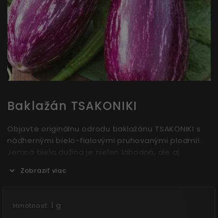
Baklažán TSAKONIKI
Objavte originálnu odrodu baklažánu TSAKONIKI s
nádhernými bielo-fialovými pruhovanými plodmi!
Jemná biela dužina je nielen lahodná, ale aj
prospešná pre zdravie – znižuje cholesterol a je
Zobraziť viac
bohatá na vlákninu. Ideálny na grilovanie, smaženie
alebo dusenie, tento baklažán oživí každú kuchyňu.
1 g
Hmotnosť: