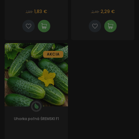
1,83 €
2,29 €
1,99
2,49
AKCIA
Uhorka poľná ŚREMSKI F1