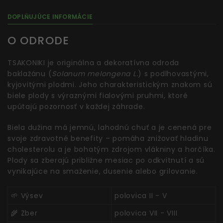
DOPLŇUJÚCE INFORMÁCIE
O ODRODE
TSAKONIKI je originálna a dekoratívna odroda
baklažánu (
Solanum melongena L.
) s podlhovastými,
kyjovitými plodmi. Jeho charakteristickým znakom sú
biele plody s výraznými fialovými pruhmi, ktoré
upútajú pozornosť v každej záhrade.
Biela dužina má jemnú, lahodnú chuť a je cenená pre
svoje zdravotné benefity – pomáha znižovať hladinu
cholesterolu a je bohatým zdrojom vlákniny a horčíka.
Plody sa zberajú približne mesiac po odkvitnutí a sú
vynikajúce na smaženie, dusenie alebo grilovanie.
🌱 Výsev
polovica II - V
🌾 Zber
polovica VII - VIII