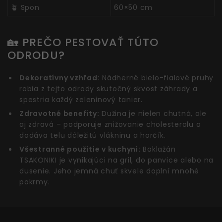
🪴 Spon
60×50 cm
🏡 PREČO PESTOVAŤ TÚTO
ODRODU?
Dekoratívny vzhľad:
Nádherné bielo-fialové pruhy
robia z tejto odrody skutočný skvost záhrady a
spestria každý zeleninový tanier.
Zdravotné benefity:
Dužina je nielen chutná, ale
aj zdravá – podporuje znižovanie cholesterolu a
dodáva telu dôležitú vlákninu a horčík.
Všestranné použitie v kuchyni:
Baklažán
TSAKONIKI je vynikajúci na gril, do panvice alebo na
dusenie. Jeho jemná chuť skvele doplní mnohé
pokrmy.