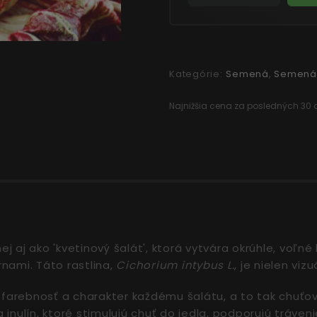
Kategórie:
Semená
,
Semená 
Najnižšia cena za posledných 30 d
aj ako 'kvetinový šalát', ktorá vytvára okrúhle, voľné hl
nami. Táto rastlina,
Cichorium intybus L.
, je nielen vi
 farebnosť a charakter každému šalátu, a to tak chuťov
nulín, ktoré stimulujú chuť do jedla, podporujú tráveni