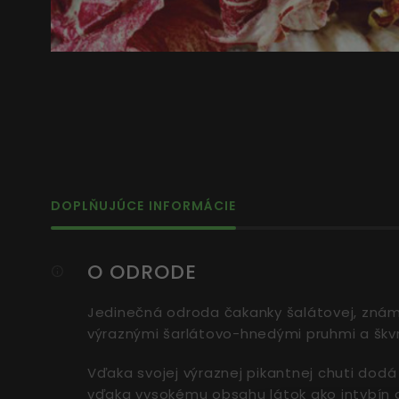
DOPLŇUJÚCE INFORMÁCIE
O ODRODE
Jedinečná odroda čakanky šalátovej, známej 
výraznými šarlátovo-hnedými pruhmi a škvr
Vďaka svojej výraznej pikantnej chuti dodá
vďaka vysokému obsahu látok ako intybín a i