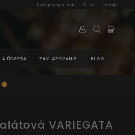
Spolupracuj s nami
O nás
Kontakt
Y A ÚDRŽBA
ZAVLAŽOVANIE
BLOG
 🍀
alátová VARIEGATA