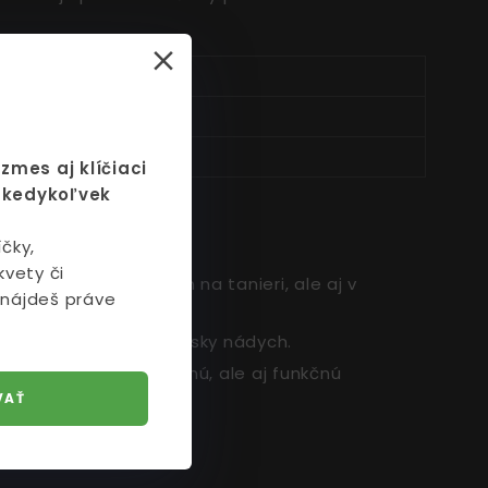
zmes aj klíčiaci
ž kedykoľvek
čky,
kvety či
kanky ozdobu nielen na tanieri, ale aj v
 nájdeš práve
 dodáva jedlám gurmánsky nádych.
z nej robí nielen chutnú, ale aj funkčnú
VAŤ