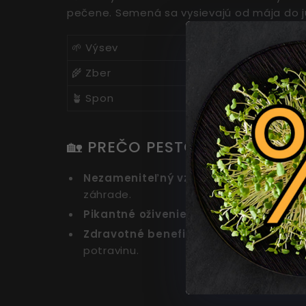
pečene. Semená sa vysievajú od mája do j
🌱 Výsev
🌾 Zber
🪴 Spon
🏡 PREČO PESTOVAŤ TÚTO O
Nezameniteľný vzhľad:
Krémové listy 
záhrade.
Pikantné oživenie šalátov:
Jemne koren
Zdravotné benefity:
Obsah inulínu a int
potravinu.