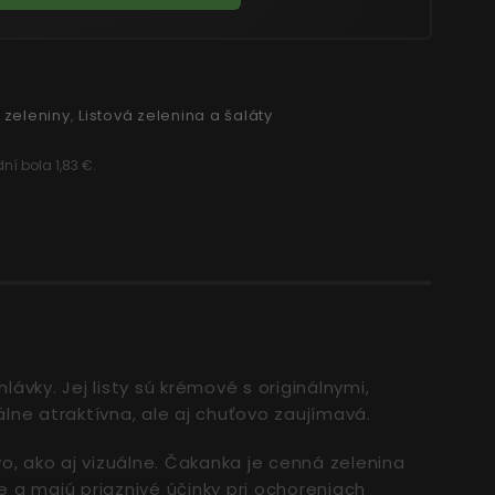
zeleniny
,
Listová zelenina a šaláty
ní bola 1,83 €.
ávky. Jej listy sú krémové s originálnymi,
zuálne atraktívna, ale aj chuťovo zaujímavá.
o, ako aj vizuálne. Čakanka je cenná zelenina
e a majú priaznivé účinky pri ochoreniach