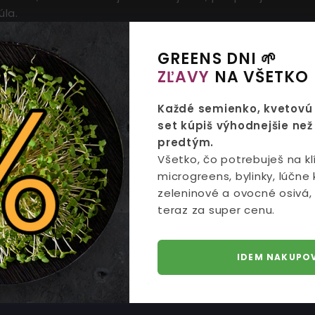
úla.
V-VII; 1-2 cm
GREENS DNI 🌱
ZĽAVY
NA VŠETKO
Polovica IX - X
35×40-50 cm
Každé semienko, kvetovú 
set kúpiš výhodnejšie ne
predtým.
DRODU?
Všetko, čo potrebuješ na klí
microgreens, bylinky, lúčne 
s kontrastnými červenohnedými škvrnami robia z tejto ča
zeleninové a ovocné osivá,
teraz za super cenu.
istá chuť skvele dopĺňa iné druhy listovej zeleniny a
ybínu podporuje zdravé trávenie a stimuluje apetít, čo 
IDEM NAKUPO