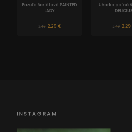
Fazuľa šarlátová PAINTED
Uhorka poľná 
LADY
DELICIU
2,29 €
2,29
2,49
2,49
INSTAGRAM