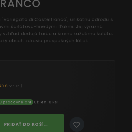
FRANCO
'Variegata di Castelfranco', unikátnu odrodu s
ými šarlátovo-hnedými fľakmi. Jej výrazná
ny vzhľad dodajú farbu a šmrnc každému šalátu.
oký obsah zdraviu prospešných látok
,49 €
)
bez DPH
 3 pracovné dni
už len 10 ks!
PRIDAŤ DO KOŠÍKA