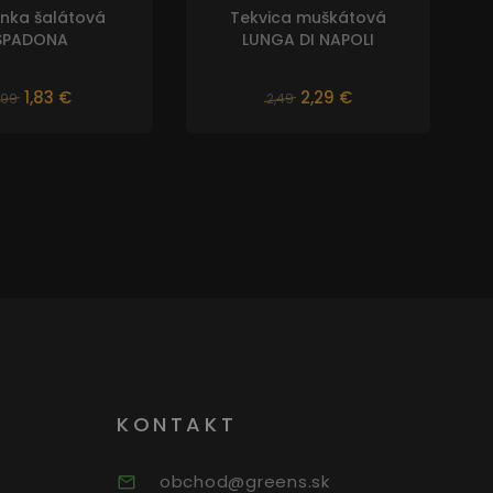
nka šalátová
Tekvica muškátová
SPADONA
LUNGA DI NAPOLI
1,83 €
2,29 €
,99
2,49
KONTAKT
obchod@greens.sk