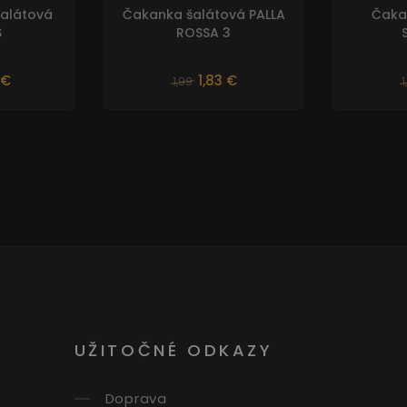
šalátová
Čakanka šalátová PALLA
Čaka
S
ROSSA 3
 €
1,83 €
1,99
1
UŽITOČNÉ ODKAZY
Doprava