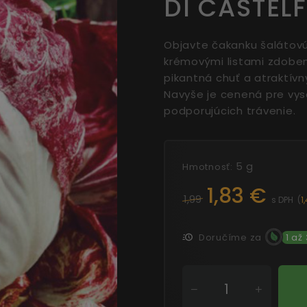
DI CASTEL
Objavte čakanku šalátovú 
krémovými listami zdoben
pikantná chuť a atraktív
Navyše je cenená pre vys
podporujúcich trávenie.
5 g
Hmotnosť:
1,83 €
1,99
s DPH
(
1
Doručíme za
1 až