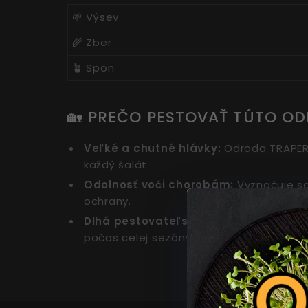
🌱 Výsev
🌾 Zber
🪴 Spon
🏡 PREČO PESTOVAŤ TÚTO O
Veľké a chutné hlávky:
Odroda TRAPER 
každý šalát.
Odolnosť voči chorobám:
Vyznačuje sa
ochrany.
Dlhá pestovateľská sezóna:
Vďaka odo
počas celej sezóny, od jari až do jesene