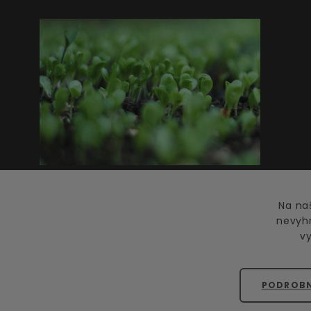
Na na
nevyh
vy
PODROBN
Kopírovanie obsahu bez pí