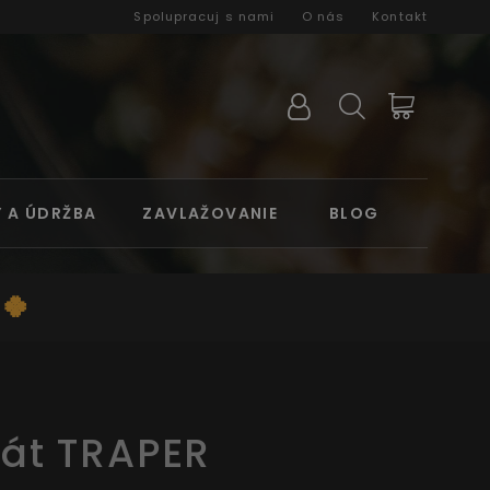
Spolupracuj s nami
O nás
Kontakt
Y A ÚDRŽBA
ZAVLAŽOVANIE
BLOG
 🍀
lát TRAPER