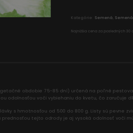
Kategórie:
Semená
,
Semená 
Najnižšia cena za posledných 30 d
etačné obdobie 75-85 dní) určená na poľné pestovanie
cou odolnosťou voči vybiehaniu do kvetu, čo zaručuje dl
hlávky s hmotnosťou od 500 do 800 g. Listy sú pevne zv
u prednosťou tejto odrody je aj vysoká odolnosť voči 