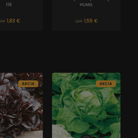
118
HUMIL
1,83 €
1,55 €
,99
1,69
AKCIA
AKCIA