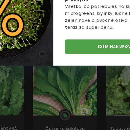
Všetko, čo potrebuješ na klí
microgreens, bylinky, lúčne 
zeleninové a ovocné osivá,
teraz za super cenu.
IDEM NAKUPO
AKCIA
AKCIA
KRÁĽOVNÁ
Čakanka šalátová
Ľadový š