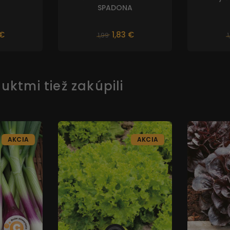
SPADONA
 €
1,83 €
1,99
1
uktmi tiež zakúpili
AKCIA
AKCIA