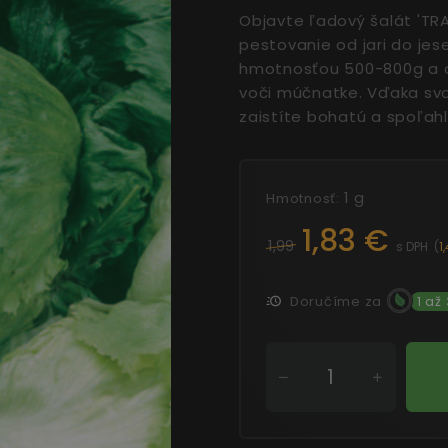
Objavte ľadový šalát 'TRA
pestovanie od jari do jes
hmotnosťou 500-800g a ch
voči múčnatke. Vďaka svoj
zaistíte bohatú a spoľahl
1 g
Hmotnosť:
1,83 €
1,99
s DPH
(
1
Doručíme za
1 až