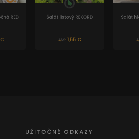
očná RED
Šalát listový REKORD
Šalát h
 €
1,55 €
1,69
1
UŽITOČNÉ ODKAZY