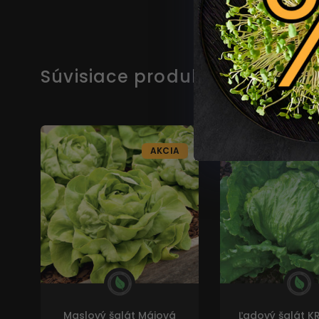
Súvisiace produkty
AKCIA
Maslový šalát Májová
Ľadový šalát 