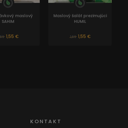
lávkový maslový
Maslový šalát prezimujúci
SAHIM
HUMIL
1,55 €
1,55 €
,69
1,69
KONTAKT