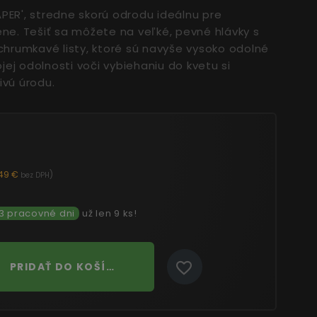
PER', stredne skorú odrodu ideálnu pre
ene. Tešiť sa môžete na veľké, pevné hlávky s
rumkavé listy, ktoré sú navyše vysoko odolné
ej odolnosti voči vybiehaniu do kvetu si
ivú úrodu.
,49 €
)
bez DPH
 3 pracovné dni
už len 9 ks!
PRIDAŤ DO KOŠÍKA