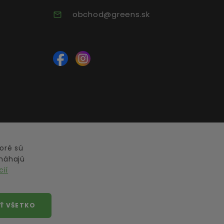
obchod@greens.sk
oré sú
máhajú
cií
Ť VŠETKO
hránený autorským právom.