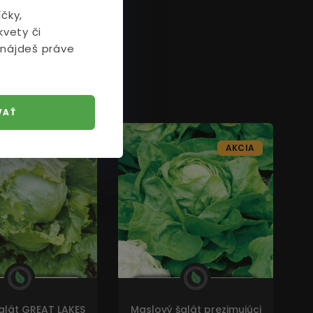
čky,
kvety či
 nájdeš práve
VAŤ
AKCIA
AKCIA
alát GREAT LAKES
Maslový šalát prezimujúci