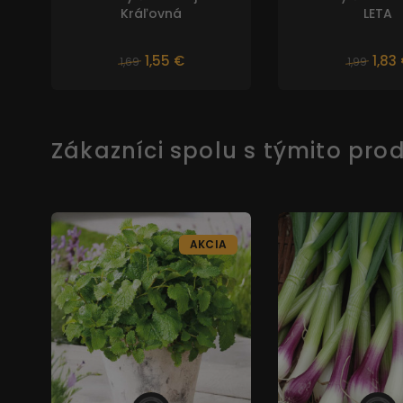
Kráľovná
LETA
1,55 €
1,83
1,69
1,99
Zákazníci spolu s týmito prod
AKCIA