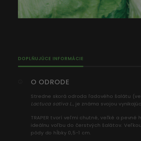
DOPLŇUJÚCE INFORMÁCIE
O ODRODE
Stredne skorá odroda ľadového šalátu (veg
Lactuca sativa L.
, je známa svojou vynikajú
TRAPER tvorí veľmi chutné, veľké a pevné 
ideálnu voľbu do čerstvých šalátov. Veľko
pôdy do hĺbky 0,5-1 cm.