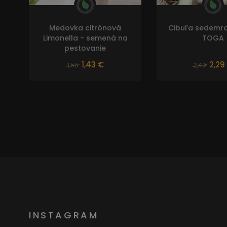
Medovka citrónová
Cibuľa sedemr
Limonella - semená na
TOGA
pestovanie
1,43 €
2,29
1,55
2,49
INSTAGRAM