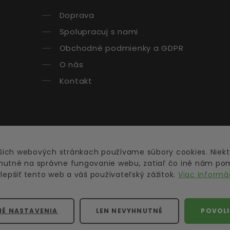
Doprava
Spolupracuj s nami
Obchodné podmienky a GDPR
O nás
Kontakt
šich webových stránkach používame súbory cookies. Niekt
nutné na správne fungovanie webu, zatiaľ čo iné nám po
lepšiť tento web a váš používateľský zážitok.
Viac informá
©
2026
greens.sk
Všetky práva vyhradené.
É NASTAVENIA
LEN NEVYHNUTNÉ
POVOLI
somného povolenia majiteľa je trestným činom. Obsah je c