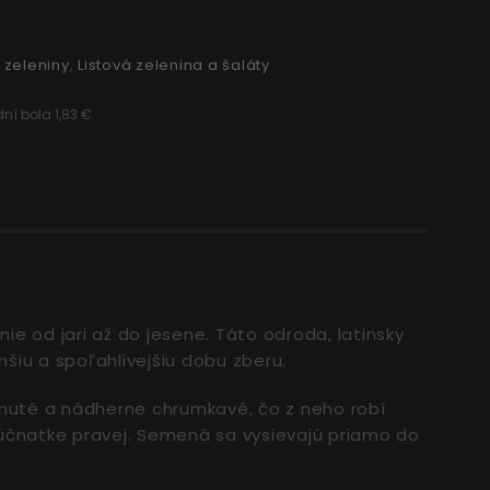
zeleniny
,
Listová zelenina a šaláty
ní bola 1,83 €.
 od jari až do jesene. Táto odroda, latinsky
hšiu a spoľahlivejšiu dobu zberu.
inuté a nádherne chrumkavé, čo z neho robí
múčnatke pravej. Semená sa vysievajú priamo do