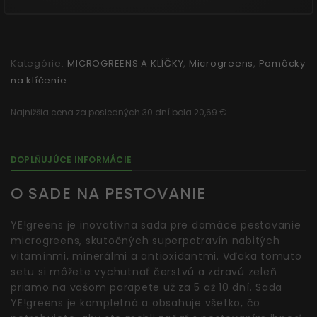
Kategórie:
MICROGREENS A KLÍČKY
,
Microgreens
,
Pomôcky
na klíčenie
Najnižšia cena za posledných 30 dní bola 20,69 €.
DOPLŇUJÚCE INFORMÁCIE
O SADE NA PESTOVANIE
YE!greens je inovatívna sada pre domáce pestovanie
microgreens, skutočných superpotravín nabitých
vitamínmi, minerálmi a antioxidantmi. Vďaka tomuto
setu si môžete vychutnať čerstvú a zdravú zeleň
priamo na vašom parapete už za 5 až 10 dní. Sada
YE!greens je kompletná a obsahuje všetko, čo