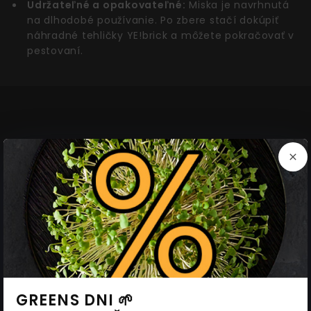
Udržateľné a opakovateľné:
Miska je navrhnutá
na dlhodobé používanie. Po zbere stačí dokúpiť
náhradné tehličky YE!brick a môžete pokračovať v
pestovaní.
Súvisiace produkty
AKCIA
AKCIA
GREENS DNI 🌱