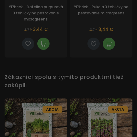
YE!brick - Ďatelina purpurová
YE!brick - Rukola 3 tehličky na
3 tehličky na pestovanie
pestovanie microgreens
microgreens
3,44 €
3,44 €
3,74
3,74
Zákazníci spolu s týmito produktmi tiež
zakúpili
AKCIA
AKCIA