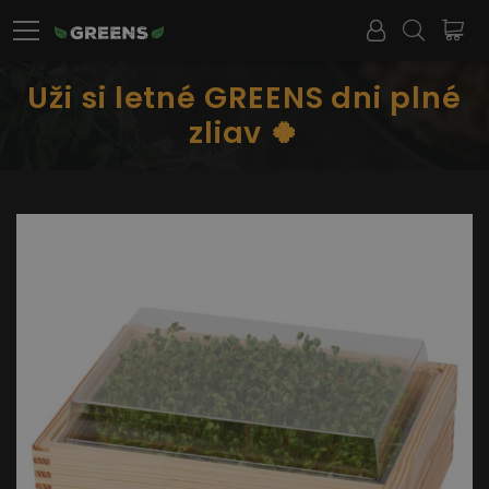
Uži si letné GREENS dni plné
zliav 🍀