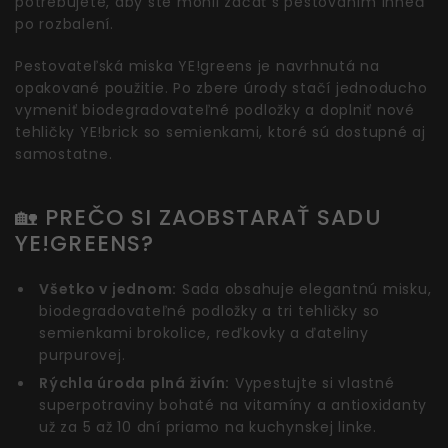
potrebujete, aby ste mohli začať s pestovaním ihneď
po rozbalení.
Pestovateľská miska YE!greens je navrhnutá na
opakované použitie. Po zbere úrody stačí jednoducho
vymeniť biodegradovateľné podložky a doplniť nové
tehličky YE!brick so semienkami, ktoré sú dostupné aj
samostatne.
🏡 PREČO SI ZAOBSTARAŤ SADU
YE!GREENS?
Všetko v jednom:
Sada obsahuje elegantnú misku,
biodegradovateľné podložky a tri tehličky so
semienkami brokolice, reďkovky a ďateliny
purpurovej.
Rýchla úroda plná živín:
Vypestujte si vlastné
superpotraviny bohaté na vitamíny a antioxidanty
už za 5 až 10 dní priamo na kuchynskej linke.