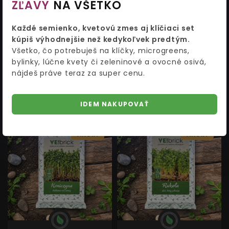
ZĽAVY
NA VŠETKO
YE!brick - Brokolica 3 tehličky
YE!brick - Lucerna siata 3
Každé semienko, kvetovú zmes aj klíčiaci set
na pestovanie microgreens
tehličky na pestovanie
kúpiš výhodnejšie než kedykoľvek predtým.
microgreens
Všetko, čo potrebuješ na klíčky, microgreens,
bylinky, lúčne kvety či zeleninové a ovocné osivá,
3,44 €
3,44 €
3,74
3,74
nájdeš práve teraz za super cenu.
IDEM NAKUPOVAŤ
AKCIA
AKCIA