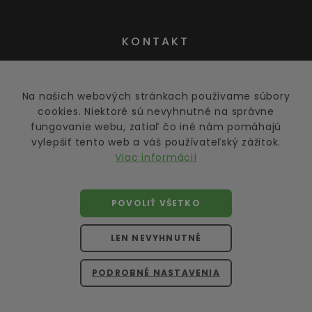
KONTAKT
Na našich webových stránkach používame súbory
obchod@greens.sk
cookies. Niektoré sú nevyhnutné na správne
fungovanie webu, zatiaľ čo iné nám pomáhajú
vylepšiť tento web a váš používateľský zážitok.
Viac informácií
POVOLIŤ VŠETKO
©
2026
greens.sk
LEN NEVYHNUTNÉ
Všetky práva vyhradené.
Kopírovanie obsahu bez písomného povolenia majiteľa
PODROBNÉ NASTAVENIA
je trestným činom. Obsah je chránený autorským
právom.