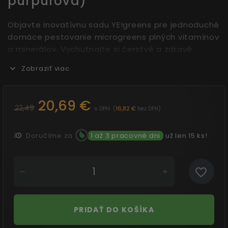
purpurová)
Objavte inovatívnu sadu YE!greens pre jednoduché
domáce pestovanie microgreens plných vitamínov
a minerálov. Vychutnajte si čerstvé a zdravé
mikrolístky z vlastného parapetu už za 5 až 10 dní.
Zobraziť viac
Táto kompletná a opakovane použiteľná sada
obsahuje všetko, čo potrebujete na okamžitý
štart.
20,69 €
22,49
s DPH
(
16,82 €
)
bez DPH
Doručíme za
1 až 3 pracovné dni
už len 15 ks!
PRIDAŤ DO KOŠÍKA