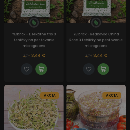
YE!brick - Delikátne trio 3
YE!brick - Reďkovka China
tehličky na pestovanie
Rose 3 tehličky na pestovanie
microgreens
microgreens
3,44 €
3,44 €
3,74
3,74
AKCIA
AKCIA