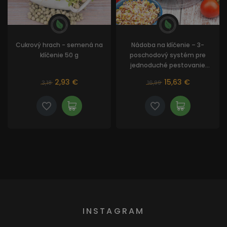
Cukrový hrach - semená na
Nádoba na klíčenie – 3-
klíčenie 50 g
poschodový systém pre
jednoduché pestovanie
klíčkov
2,93 €
15,63 €
3,18
16,99
INSTAGRAM