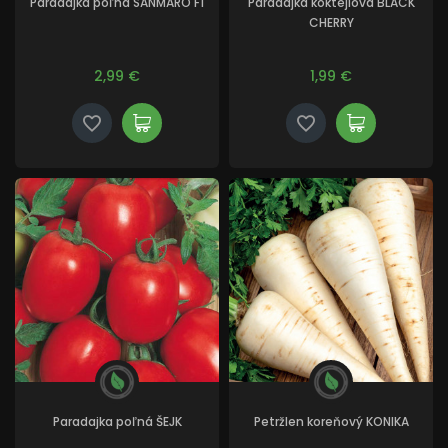
Paradajka poľná SANMARO F1
Paradajka koktejlová BLACK
CHERRY
2,99 €
1,99 €
Paradajka poľná ŠEJK
Petržlen koreňový KONIKA