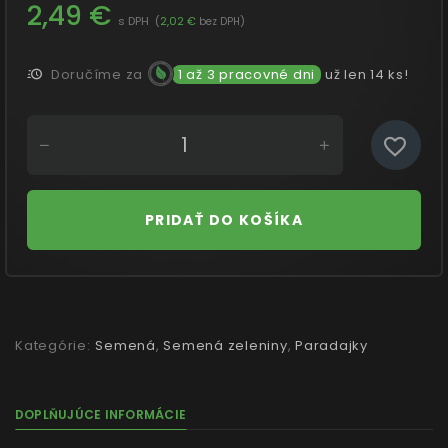
2,49 €
s DPH
(
2,02 €
)
bez DPH
Doručíme za
1 až 3 pracovné dni
už len 14 ks!
PRIDAŤ DO KOŠÍKA
Kategórie:
Semená
,
Semená zeleniny
,
Paradajky
DOPLŇUJÚCE INFORMÁCIE