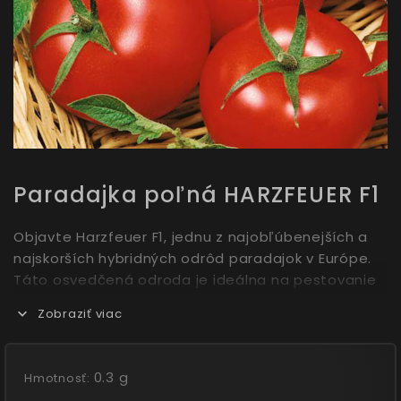
Paradajka poľná HARZFEUER F1
Objavte Harzfeuer F1, jednu z najobľúbenejších a
najskorších hybridných odrôd paradajok v Európe.
Táto osvedčená odroda je ideálna na pestovanie
v záhonoch aj pod fóliou, kde vás odmení bohatou
Zobraziť viac
úrodou stredne veľkých, sýtočervených plodov.
Vychutnajte si ich výnimočnú sladkú a aromatickú
chuť bez obáv z praskania.
0.3 g
Hmotnosť: