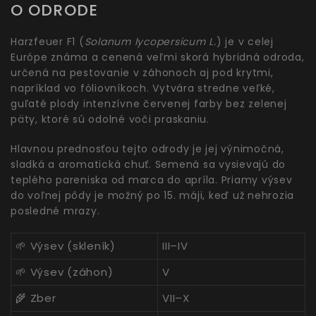
O ODRODE
Harzfeuer F1 (
Solanum lycopersicum L.
) je v celej
Európe známa a cenená veľmi skorá hybridná odroda,
určená na pestovanie v záhonoch aj pod krytmi,
napríklad vo fóliovníkoch. Vytvára stredne veľké,
guľaté plody intenzívne červenej farby bez zelenej
päty, ktoré sú odolné voči praskaniu.
Hlavnou prednosťou tejto odrody je jej výnimočná,
sladká a aromatická chuť. Semená sa vysievajú do
teplého pareniska od marca do apríla. Priamy výsev
do voľnej pôdy je možný po 15. máji, keď už nehrozia
posledné mrazy.
🌱 Výsev (skleník)
III–IV
🌱 Výsev (záhon)
V
🌾 Zber
VII–X