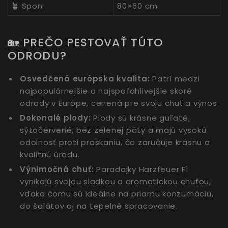
🪴 Spon
80×60 cm
🏡 PREČO PESTOVAŤ TÚTO
ODRODU?
Osvedčená európska kvalita:
Patrí medzi
najpopulárnejšie a najspoľahlivejšie skoré
odrody v Európe, cenená pre svoju chuť a výnos.
Dokonalé plody:
Plody sú krásne guľaté,
sýtočervené, bez zelenej päty a majú vysokú
odolnosť proti praskaniu, čo zaručuje krásnu a
kvalitnú úrodu.
Výnimočná chuť:
Paradajky Harzfeuer F1
vynikajú svojou sladkou a aromatickou chuťou,
vďaka čomu sú ideálne na priamu konzumáciu,
do šalátov aj na tepelné spracovanie.