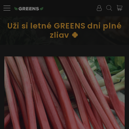
Uži si letné GREENS dni plné
zliav 🍀