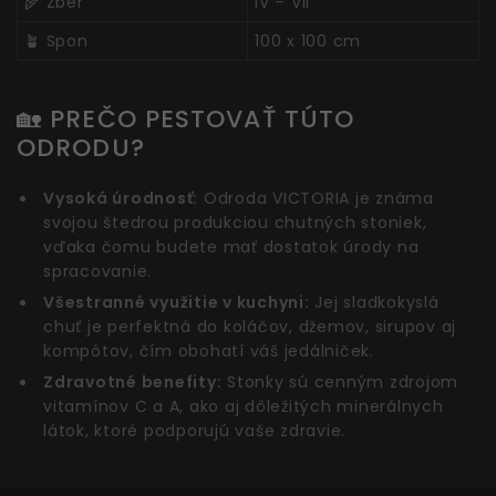
🌾 Zber
IV – VII
🪴 Spon
100 x 100 cm
🏡 PREČO PESTOVAŤ TÚTO
ODRODU?
Vysoká úrodnosť:
Odroda VICTORIA je známa
svojou štedrou produkciou chutných stoniek,
vďaka čomu budete mať dostatok úrody na
spracovanie.
Všestranné využitie v kuchyni:
Jej sladkokyslá
chuť je perfektná do koláčov, džemov, sirupov aj
kompótov, čím obohatí váš jedálniček.
Zdravotné benefity:
Stonky sú cenným zdrojom
vitamínov C a A, ako aj dôležitých minerálnych
látok, ktoré podporujú vaše zdravie.