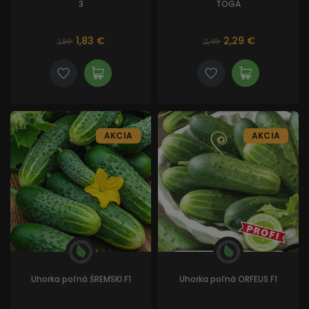
3
TOGA
1,83 €
2,29 €
1,99
2,49
AKCIA
AKCIA
Uhorka poľná ŚREMSKI F1
Uhorka poľná ORFEUS F1