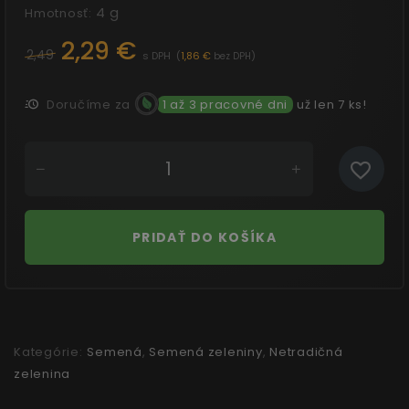
4 g
Hmotnosť:
2,29 €
2,49
s DPH
(
1,86 €
)
bez DPH
Doručíme za
1 až 3 pracovné dni
už len 7 ks!
PRIDAŤ DO KOŠÍKA
Kategórie:
Semená
,
Semená zeleniny
,
Netradičná
zelenina