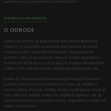
Najnižšia cena za posledných 30 dní bola 2,29 €.
DOPLŇUJÚCE INFORMÁCIE
O ODRODE
LUNGA DI NAPOLI je populárna odroda muškátovej
tekvice (
Cucurbita moschata Duchesne
), ktorá je
známa svojimi charakteristickými, kyjakovitými
plodmi. Tieto impozantné tekvice môžu dosiahnuť
hmotnosť až 15 kg a vyznačujú sa malým semenným
lôžkom, čo znamená viac lahodnej dužiny pre vás.
Šupka je tmavozelená so svetlejšími sivými pruhmi.
Dužina má intenzívnu oranžovú farbu, je sladká a
mimoriadne chutná. Vďaka svojej vynikajúcej chuti je
táto tekvica skvelá nielen na tepelnú úpravu, ale aj
na konzumáciu v surovom stave, napríklad v šalátoch
alebo smoothies.