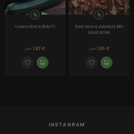
Cuketa BLACK BEAUTY
Šalát listový dubolistý RED
SALAD BOWL
1,83 €
1,55 €
1,99
1,69
INSTAGRAM