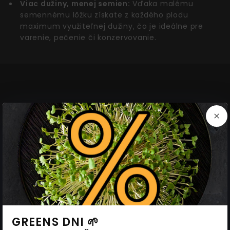
Viac dužiny, menej semien:
Vďaka malému
semennému lôžku získate z každého plodu
maximum využiteľnej dužiny, čo je ideálne pre
varenie, pečenie či konzervovanie.
Súvisiace produkty
AKCIA
AKCIA
GREENS DNI 🌱