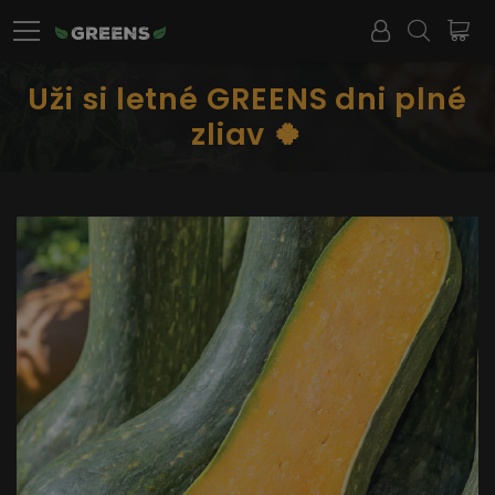
Uži si letné GREENS dni plné
zliav 🍀