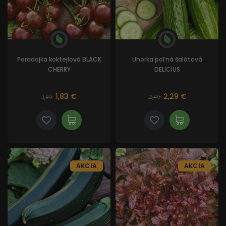
Paradajka koktejlová BLACK
Uhorka poľná šalátová
CHERRY
DELICIUS
1,83 €
2,29 €
1,99
2,49
AKCIA
AKCIA