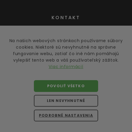
KONTAKT
Na našich webových stránkach používame súbory
obchod@greens.sk
cookies. Niektoré sú nevyhnutné na správne
fungovanie webu, zatiaľ čo iné nám pomáhajú
vylepšiť tento web a váš používateľský zážitok.
Viac informácií
POVOLIŤ VŠETKO
©
2026
greens.sk
LEN NEVYHNUTNÉ
Všetky práva vyhradené.
Kopírovanie obsahu bez písomného povolenia majiteľa
PODROBNÉ NASTAVENIA
je trestným činom. Obsah je chránený autorským
právom.