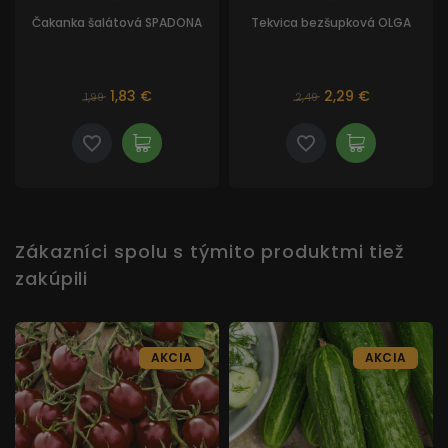
Čakanka šalátová SPADONA
Tekvica bezšupková OLGA
1,83 €
2,29 €
1,99
2,49
Zákazníci spolu s týmito produktmi tiež
zakúpili
AKCIA
AKCIA