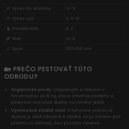
🌱 Výsev do skleníka
IV-V
🌱 Výsev von
½ V-VI
🪴 Presádzanie
½ V
🌾 Zber
IX-X
📏 Spon
100×150 cm
🏡 PREČO PESTOVAŤ TÚTO
ODRODU?
Gigantické plody:
Dopestujte si tekvice s
hmotnosťou až 15 kg, ktoré ohromia každého a
poskytnú dostatok dužiny na mnoho jedál.
Výnimočná sladká chuť:
Intenzívne oranžová
dužina je taká lahodná a sladká, že ju môžete jesť
priamo zo záhrady, bez potreby varenia.