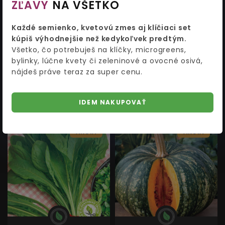
ZĽAVY
NA VŠETKO
Čakanka šalátová VARIEGATA
Tekvica muškátová
Každé semienko, kvetovú zmes aj klíčiaci set
DI CASTELFRANCO
BUTTERNUT
kúpiš výhodnejšie než kedykoľvek predtým.
Všetko, čo potrebuješ na klíčky, microgreens,
bylinky, lúčne kvety či zeleninové a ovocné osivá,
1,83 €
2,29 €
1,99
2,49
nájdeš práve teraz za super cenu.
IDEM NAKUPOVAŤ
AKCIA
AKCIA