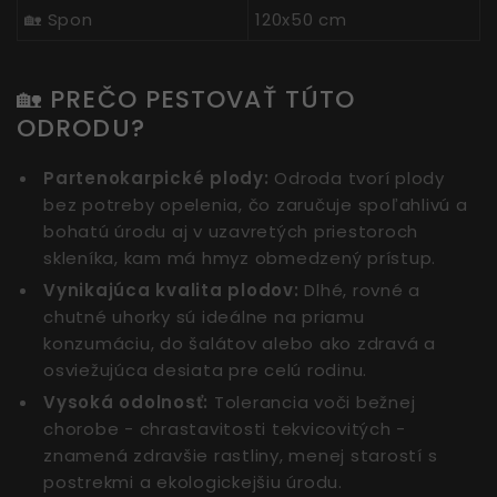
🏡 Spon
120x50 cm
🏡 PREČO PESTOVAŤ TÚTO
ODRODU?
Partenokarpické plody:
Odroda tvorí plody
bez potreby opelenia, čo zaručuje spoľahlivú a
bohatú úrodu aj v uzavretých priestoroch
skleníka, kam má hmyz obmedzený prístup.
Vynikajúca kvalita plodov:
Dlhé, rovné a
chutné uhorky sú ideálne na priamu
konzumáciu, do šalátov alebo ako zdravá a
osviežujúca desiata pre celú rodinu.
Vysoká odolnosť:
Tolerancia voči bežnej
chorobe - chrastavitosti tekvicovitých -
znamená zdravšie rastliny, menej starostí s
postrekmi a ekologickejšiu úrodu.