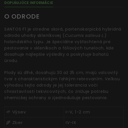
DOPLŇUJÚCE INFORMÁCIE
O ODRODE
SANTOS F1 je stredne skorá, partenokarpická hybridná
odroda uhorky skleníkovej (
Cucumis sativus L.
)
holandského typu. Je špeciálne vyšľachtená pre
pestovanie v skleníkoch a fóliových tuneloch, kde
dosahuje najlepšie výsledky a poskytuje bohatú
úrodu.
Plody sú dlhé, dosahujú 30 až 35 cm, majú valcovitý
tvar s charakteristickým ľahkým rebrovaním. Veľkou
výhodou tejto odrody je jej tolerancia voči
chrastavitosti tekvicovitých, čo znižuje potrebu
chemickej ochrany a zjednodušuje pestovanie.
🌱 Výsev
I-V, 1-2 cm
🌾 Zber
IV-IX