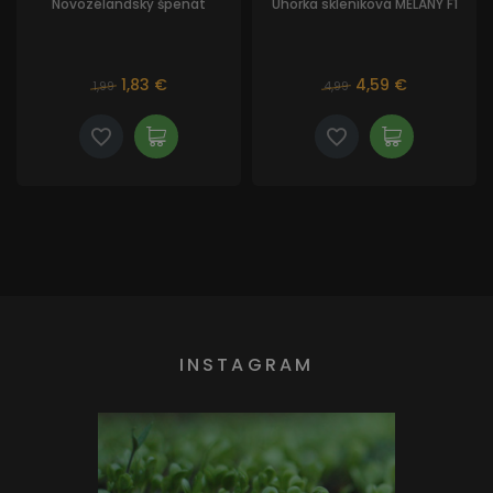
Novozélandský špenát
Uhorka skleníková MELANY F1
1,83 €
4,59 €
1,99
4,99
INSTAGRAM