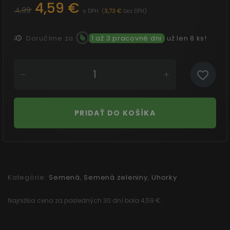
4,59 €
4,99
s DPH
(
3,73 €
)
bez DPH
Doručíme za
1 až 3 pracovné dni
už len 8 ks!
PRIDAŤ DO KOŠÍKA
Kategórie:
Semená
,
Semená zeleniny
,
Uhorky
Najnižšia cena za posledných 30 dní bola 4,59 €.