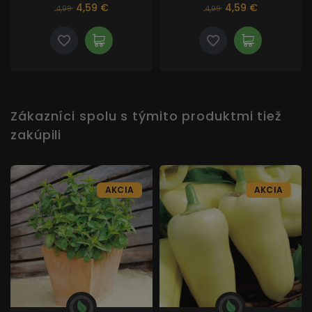
4,59 €
4,59 €
4,99
4,99
Zákazníci spolu s týmito produktmi tiež
zakúpili
AKCIA
AKCIA