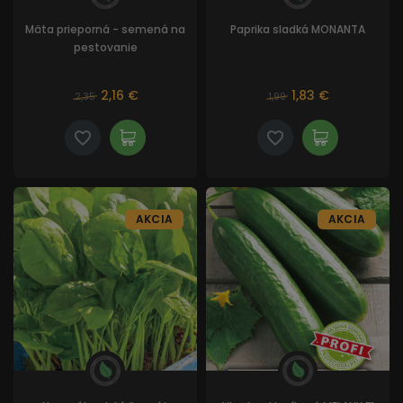
Mäta prieporná - semená na
Paprika sladká MONANTA
pestovanie
2,16 €
1,83 €
2,35
1,99
AKCIA
AKCIA