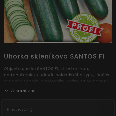
Uhorka skleníková SANTOS F1
Objavte uhorku SANTOS F1, stredne skorú
partenokarpickú odrodu holandského typu, ideálnu
pre vaše skleníky a fóliovníky. Tešte sa na bohatú
úrodu dlhých (30-35 cm), valcovitých plodov s
Zobraziť viac
jemným rebrovaním, ktoré sú navyše tolerantné
voči chrastavitosti tekvicovitých.
1 g
Hmotnosť: