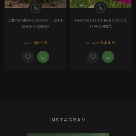
Záhradníkova bomba – lúčne
Medonosná zmes NA SUCHÉ
kvety a bylinky
STANOVISKÁ
8,67 €
5,04 €
9,42
od
5,48
INSTAGRAM