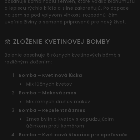
obsahuje kombináciu semien, ktoré vďaka biohumusu
a lepiscu rýchlo klíčia a silne zakoreňujú. Po dopade
na zem sa pod vplyvom vlhkosti rozpadnú, čím
uvoľnia živiny a semená pripravené pre nový život.
🌼 ZLOŽENIE KVETINOVEJ BOMBY
Balenie obsahuje 6 rôznych kvetinových bômb s
rozličným zložením:
Bomba – Kvetinová lúčka
Mix lúčnych kvetov
Bomba – Maková zmes
Mix rôznych druhov makov
Bomba – Repelentná zmes
Zmes bylín a kvetov s odpudzujúcim
účinkom proti komárom
Bomba – Kvetinová štvorica pre opeľovače