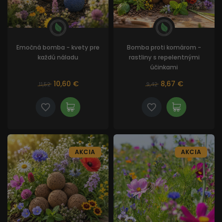
Emočná bomba - kvety pre
Bomba proti komárom -
každú náladu
rastliny s repelentnými
účinkami
10,60 €
8,67 €
11,52
9,42
AKCIA
AKCIA