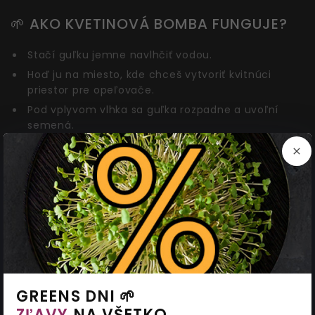
🌱 AKO KVETINOVÁ BOMBA FUNGUJE?
Stačí guľku jemne navlhčiť vodou.
Hoď ju na miesto, kde chceš vytvoriť kvitnúci
priestor pre opeľovače.
Pod vplyvom vlhka sa guľka rozpadne a uvoľní
semená.
Biohumus podporí rýchle klíčenie a rast koreňov.
Ideálne pre slnečné a polotienisté miesta.
👩‍🌾 PREČO SIAHNUŤ PO VESMÍRNEJ
BOMBE?
Šesť rôznych kvetinových zmesí v jednom balení.
Atraktívne pre včely, motýle aj čmeliaky.
GREENS DNI 🌱
Bez sejby a rýľovania – jednoduché použitie.
ZĽAVY
NA VŠETKO