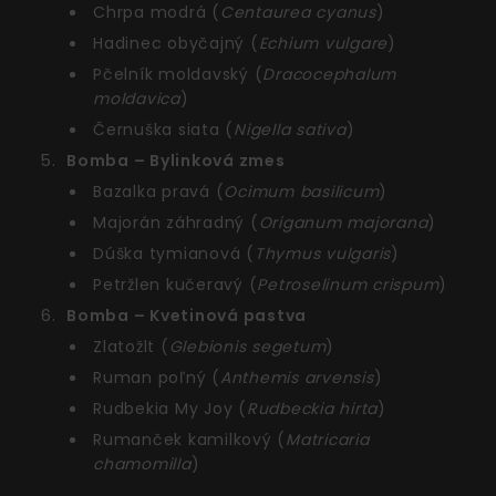
Chrpa modrá (
Centaurea cyanus
)
Hadinec obyčajný (
Echium vulgare
)
Pčelník moldavský (
Dracocephalum
moldavica
)
Černuška siata (
Nigella sativa
)
Bomba – Bylinková zmes
Bazalka pravá (
Ocimum basilicum
)
Majorán záhradný (
Origanum majorana
)
Dúška tymianová (
Thymus vulgaris
)
Petržlen kučeravý (
Petroselinum crispum
)
Bomba – Kvetinová pastva
Zlatožlt (
Glebionis segetum
)
Ruman poľný (
Anthemis arvensis
)
Rudbekia My Joy (
Rudbeckia hirta
)
Rumanček kamilkový (
Matricaria
chamomilla
)