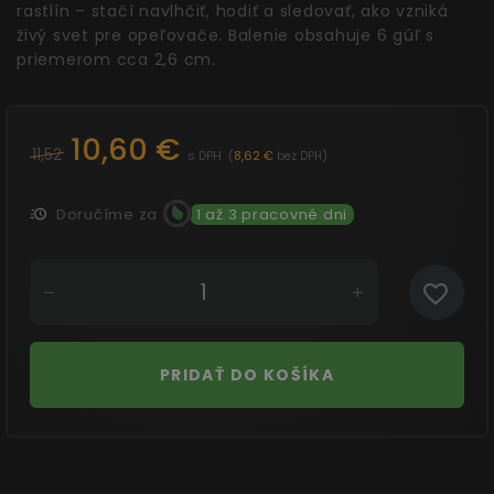
rastlín – stačí navlhčiť, hodiť a sledovať, ako vzniká
živý svet pre opeľovače. Balenie obsahuje 6 gúľ s
priemerom cca 2,6 cm.
10,60 €
11,52
s DPH
(
8,62 €
)
bez DPH
Doručíme za
1 až 3 pracovné dni
PRIDAŤ DO KOŠÍKA