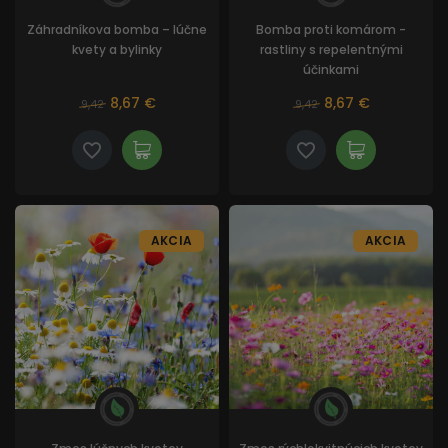
Záhradníkova bomba – lúčne
Bomba proti komárom -
kvety a bylinky
rastliny s repelentnými
účinkami
8,67 €
8,67 €
9,42
9,42
AKCIA
AKCIA