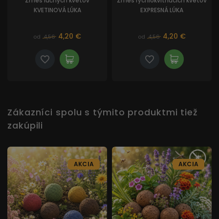
Zmes lúčnych kvetov
Zmes rýchlokvitnúcich kvetov
KVETINOVÁ LÚKA
EXPRESNÁ LÚKA
4,20 €
4,20 €
od
4,56
od
4,56
Zákazníci spolu s týmito produktmi tiež
zakúpili
AKCIA
AKCIA