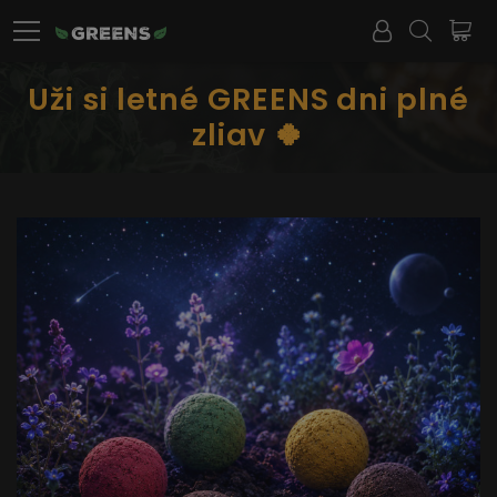
Uži si letné GREENS dni plné
zliav 🍀